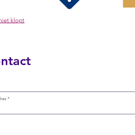
niet klopt
ntact
dres
n