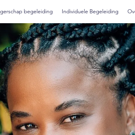
gerschap begeleiding
Individuele Begeleiding
Ov