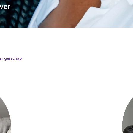
ever
Ind
wangerschap