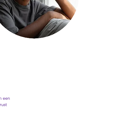
n een
rust