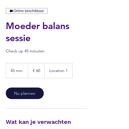
Online beschikbaar
Moeder balans
sessie
Check up 45 minuten
60
euro
45 min.
4
€ 60
Location 1
5
m
i
n
Nu plannen
.
Wat kan je verwachten