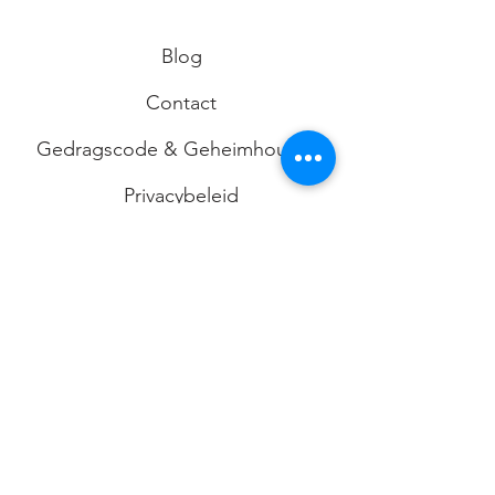
Blog
Contact
Gedragscode & Geheimhouding
Privacybeleid
Algemene voorwaarden
Limbicum
Vleutenseweg 386
3532 HW Utrecht
KVK-nr
74092529
info@limbicum.nl