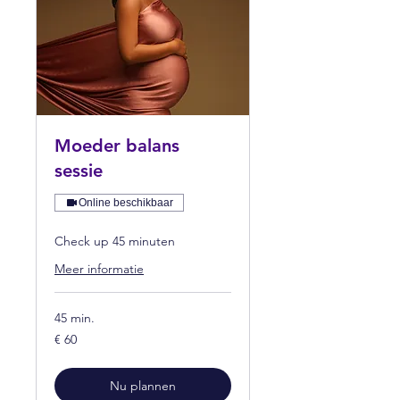
Moeder balans
sessie
Online beschikbaar
Check up 45 minuten
Meer informatie
45 min.
60
€ 60
euro
Nu plannen