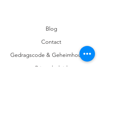
Blog
Contact
Gedragscode & Geheimhouding
Privacybeleid
Algemene voorwaarden
Limbicum
Vleutenseweg 386
3532 HW Utrecht
KVK-nr
74092529
info@limbicum.nl